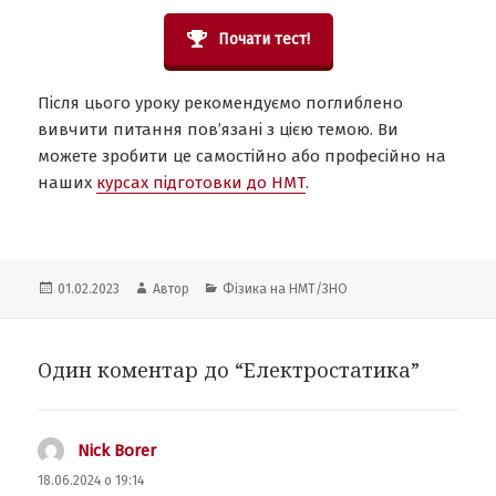
Почати тест!
Після цього уроку рекомендуємо поглиблено
вивчити питання пов’язані з цією темою. Ви
можете зробити це самостійно або професійно на
наших
курсах підготовки до НМТ
.
Опубліковано
Автор
Категорії
01.02.2023
Автор
Фізика на НМТ/ЗНО
Один коментар до “Електростатика”
Nick Borer
:
18.06.2024 о 19:14