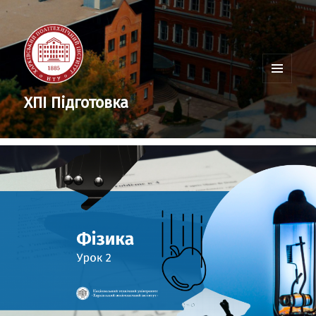
Меню
та
ХПІ Підготовка
віджети