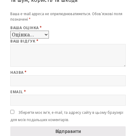
та шум, користь та шкода”“
Ваша e-mail адреса не оприлюднюватиметься.
Обов’язкові поля
позначені
*
ВАША ОЦІНКА
*
ВАШ ВІДГУК
*
НАЗВА
*
EMAIL
*
Зберегти моє ім'я, e-mail, та адресу сайту в цьому браузері
для моїх подальших коментарів.