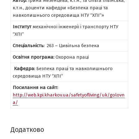
Автор:
Ірина Мезенцева, к.т.н., та Ольга Ільїнська,
к.т.н., доценти кафедри «Безпека праці та
навколишнього середовища НТУ “ХПІ”»
Інститут
механічної інженерії і транспорту НТУ
“ХПІ”
Спеціальність:
263 – Цивільна безпека
Освітня програма:
Охорона праці
Кафедра:
Безпека праці та навколишнього
середовища НТУ “ХПІ”
Посилання на сайт:
http://web.kpi.kharkov.ua/safetyofliving/uk/golovn
a/
Додатково