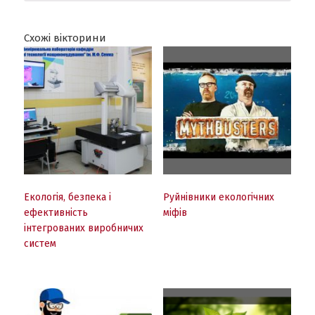
Схожі вікторини
Екологія, безпека і
Руйнівники екологічних
ефективність
міфів
інтегрованих виробничих
систем