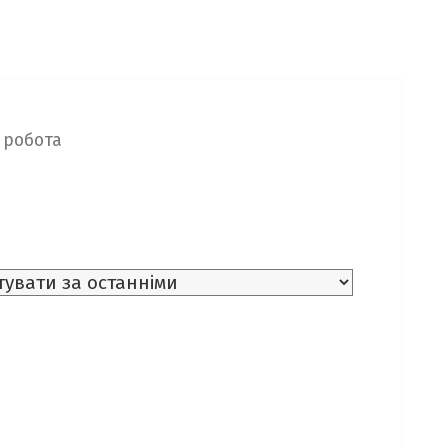
а робота
 мова
(1)
інформатика
(1)