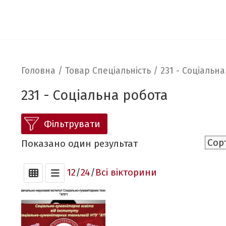
Головна
/ Товар Спеціальність / 231 - Соціальн
231 - Соціальна робота
Фільтрувати
Показано один результат
12
/
24
/
Всі вікторини
Оберіть відповідний шкільний предмет:
біологія
(1)
географія
(1)
іноземна